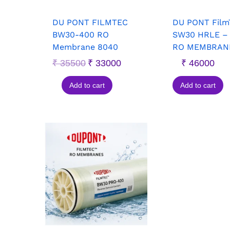
DU PONT FILMTEC
DU PONT Film
BW30-400 RO
SW30 HRLE –
Membrane 8040
RO MEMBRAN
₹
35500
₹
33000
₹
46000
Add to cart
Add to cart