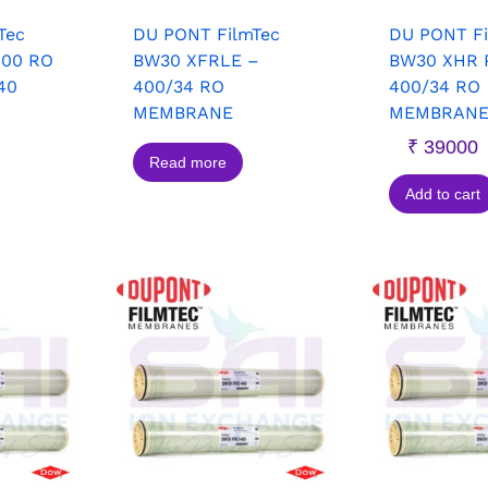
Tec
DU PONT FilmTec
DU PONT Fi
400 RO
BW30 XFRLE –
BW30 XHR 
40
400/34 RO
400/34 RO
MEMBRANE
MEMBRAN
₹
39000
Read more
Add to cart