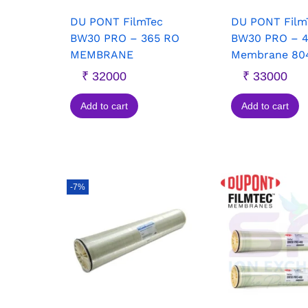
DU PONT FilmTec
DU PONT Film
BW30 PRO – 365 RO
BW30 PRO – 
MEMBRANE
Membrane 80
₹
32000
₹
33000
Add to cart
Add to cart
-7%