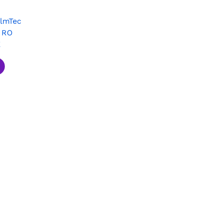
lmTec
 RO
E