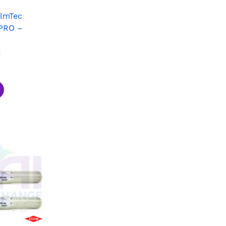
lmTec
PRO –
E